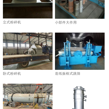
立式粉碎机
小部件大作用
卧式粉碎机
造纸振框式跳筛