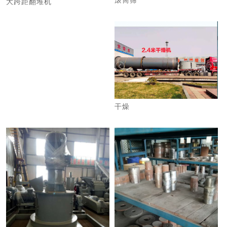
滚筒筛
大跨距翻堆机
干燥