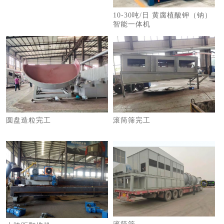
10-30吨/日 黄腐植酸钾（钠）
智能一体机
圆盘造粒完工
滚筒筛完工