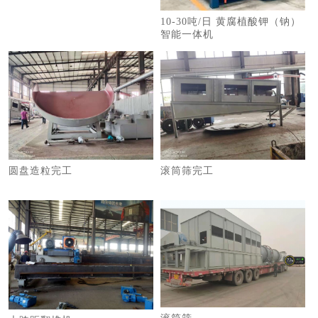
10-30吨/日 黄腐植酸钾（钠）
智能一体机
圆盘造粒完工
滚筒筛完工