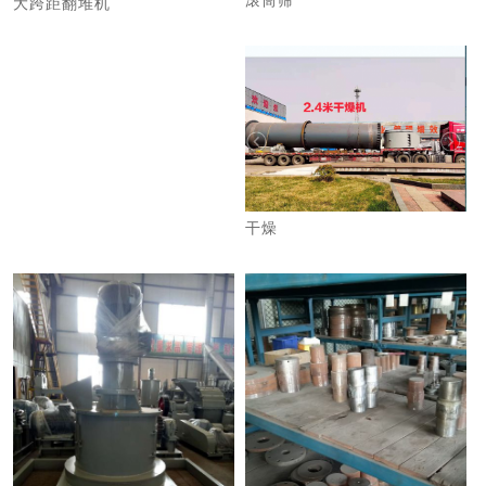
滚筒筛
大跨距翻堆机
干燥