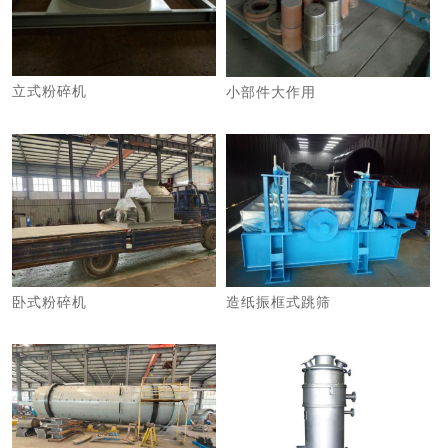
立式粉碎机
小部件大作用
卧式粉碎机
造纸振框式跳筛