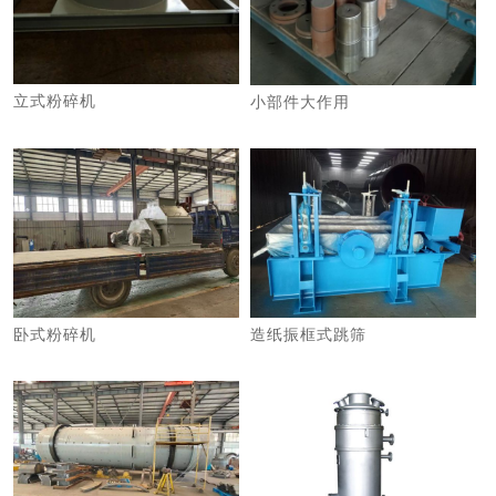
立式粉碎机
小部件大作用
卧式粉碎机
造纸振框式跳筛