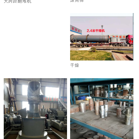
滚筒筛
大跨距翻堆机
干燥