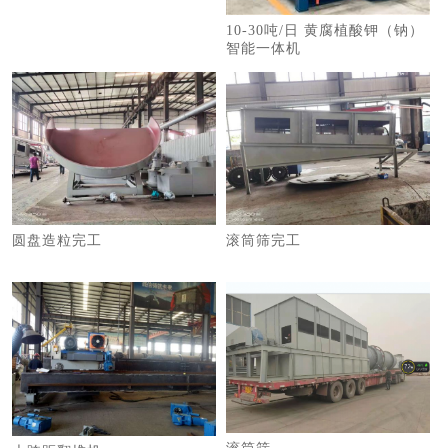
10-30吨/日 黄腐植酸钾（钠）
智能一体机
圆盘造粒完工
滚筒筛完工