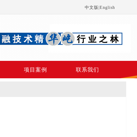
中文版
|
English
项目案例
联系我们