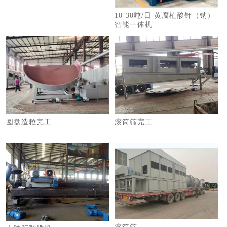
10-30吨/日 黄腐植酸钾（钠）
智能一体机
圆盘造粒完工
滚筒筛完工