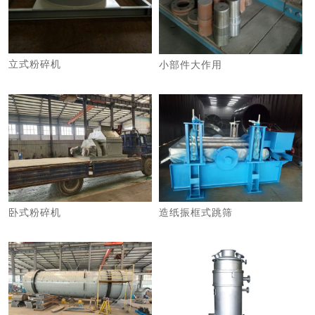
立式粉碎机
小部件大作用
卧式粉碎机
造纸振框式跳筛