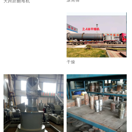
滚筒筛
大跨距翻堆机
干燥