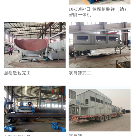
10-30吨/日 黄腐植酸钾（钠）
智能一体机
圆盘造粒完工
滚筒筛完工