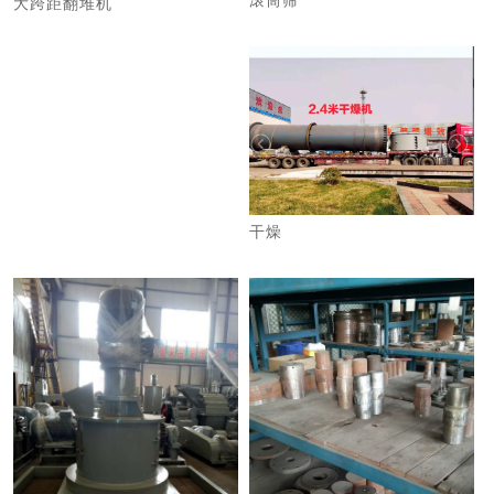
滚筒筛
大跨距翻堆机
干燥