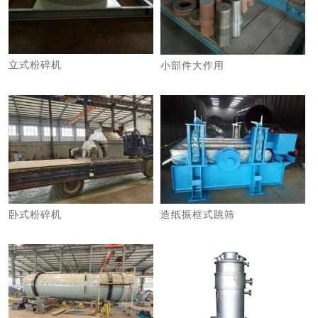
立式粉碎机
小部件大作用
卧式粉碎机
造纸振框式跳筛