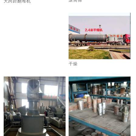
滚筒筛
大跨距翻堆机
干燥