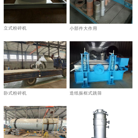
立式粉碎机
小部件大作用
卧式粉碎机
造纸振框式跳筛