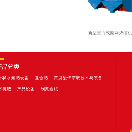
新型重力式圆网浓缩
针状水溶肥设备
复合肥
黄腐酸钾萃取技术与装备
有机肥
产品设备
制浆造纸