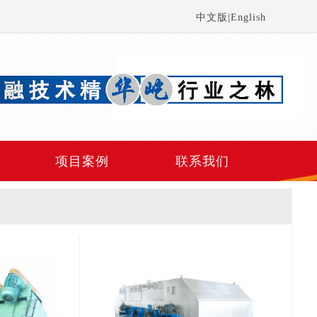
中文版
|
English
项目案例
联系我们