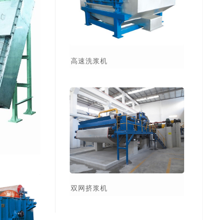
高速洗浆机
双网挤浆机