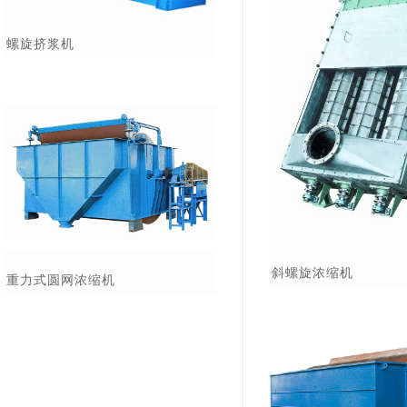
螺旋挤浆机
斜螺旋浓缩机
重力式圆网浓缩机