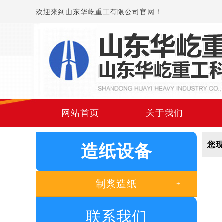
欢迎来到山东华屹重工有限公司官网！
网站首页
关于我们
您
造纸设备
制浆造纸
+
联系我们