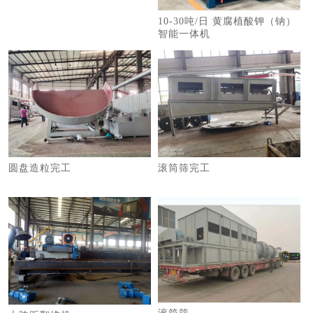
10-30吨/日 黄腐植酸钾（钠）
智能一体机
圆盘造粒完工
滚筒筛完工