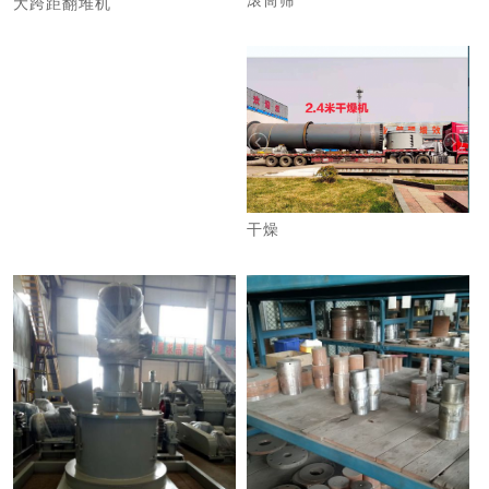
滚筒筛
大跨距翻堆机
干燥