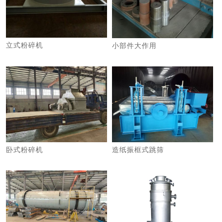
立式粉碎机
小部件大作用
卧式粉碎机
造纸振框式跳筛