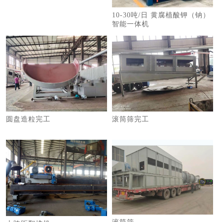
10-30吨/日 黄腐植酸钾（钠）
智能一体机
圆盘造粒完工
滚筒筛完工