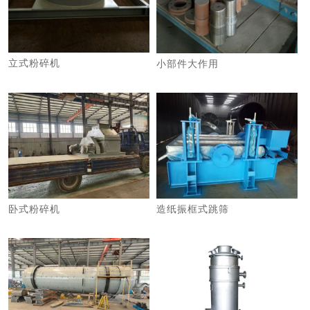
立式粉碎机
小部件大作用
卧式粉碎机
造纸振框式跳筛