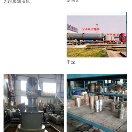
滚筒筛
大跨距翻堆机
干燥