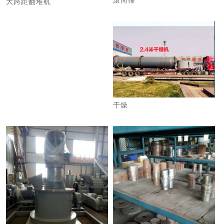
滚筒筛
大跨距翻堆机
干燥