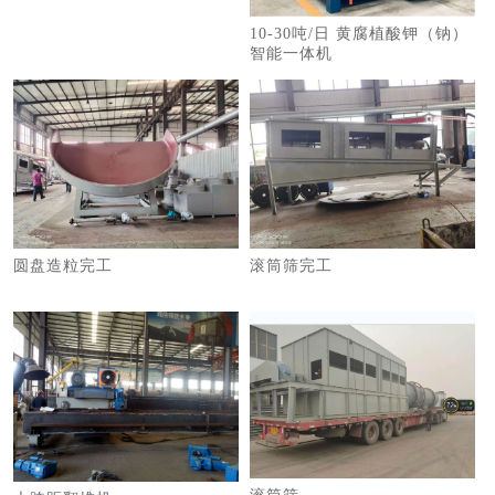
10-30吨/日 黄腐植酸钾（钠）
智能一体机
圆盘造粒完工
滚筒筛完工