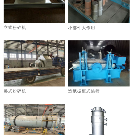
立式粉碎机
小部件大作用
卧式粉碎机
造纸振框式跳筛