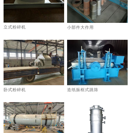
立式粉碎机
小部件大作用
卧式粉碎机
造纸振框式跳筛