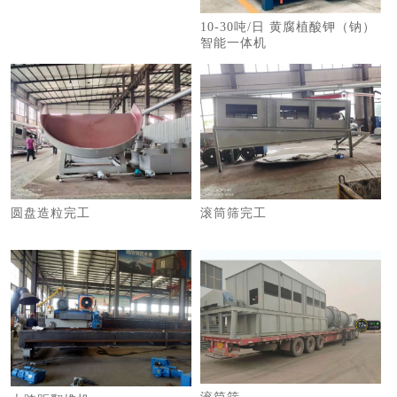
10-30吨/日 黄腐植酸钾（钠）
智能一体机
圆盘造粒完工
滚筒筛完工