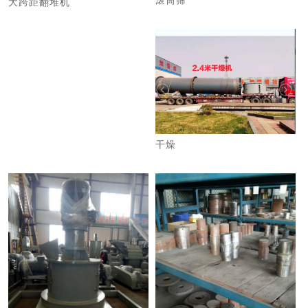
滚筒筛
大跨距翻堆机
干燥