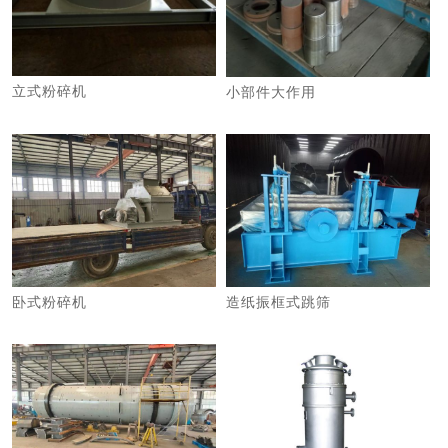
立式粉碎机
小部件大作用
卧式粉碎机
造纸振框式跳筛