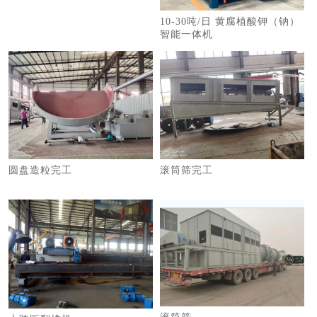
10-30吨/日 黄腐植酸钾（钠）
智能一体机
圆盘造粒完工
滚筒筛完工