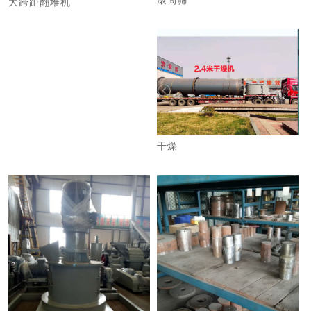
滚筒筛
大跨距翻堆机
干燥