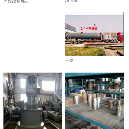
滚筒筛
大跨距翻堆机
干燥