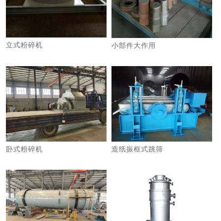
立式粉碎机
小部件大作用
卧式粉碎机
造纸振框式跳筛