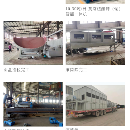
10-30吨/日 黄腐植酸钾（钠）
智能一体机
圆盘造粒完工
滚筒筛完工