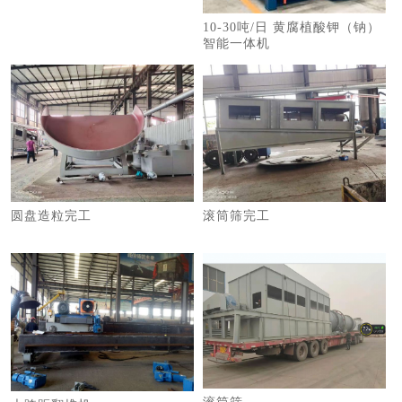
10-30吨/日 黄腐植酸钾（钠）
智能一体机
圆盘造粒完工
滚筒筛完工