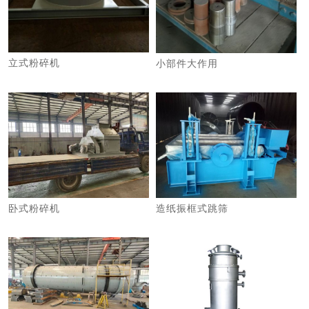
立式粉碎机
小部件大作用
卧式粉碎机
造纸振框式跳筛