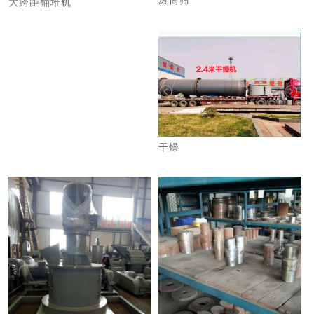
滚筒筛
大跨距翻堆机
干燥