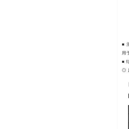
■
用
■
◎