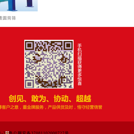
渣圆筒筛
号-2
鲁公网安备37081102000727号