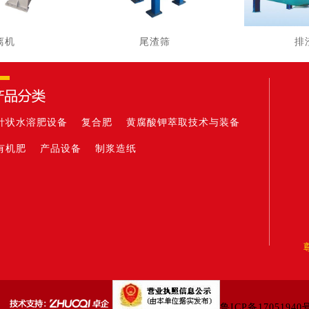
离机
尾渣筛
排
针状水溶肥设备
复合肥
黄腐酸钾萃取技术与装备
有机肥
产品设备
制浆造纸
司
鲁ICP备17051940