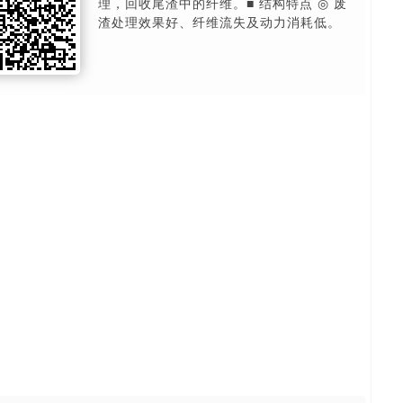
理，回收尾渣中的纤维。■ 结构特点 ◎ 废
渣处理效果好、纤维流失及动力消耗低。