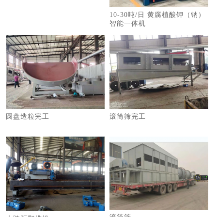
10-30吨/日 黄腐植酸钾（钠）
智能一体机
圆盘造粒完工
滚筒筛完工