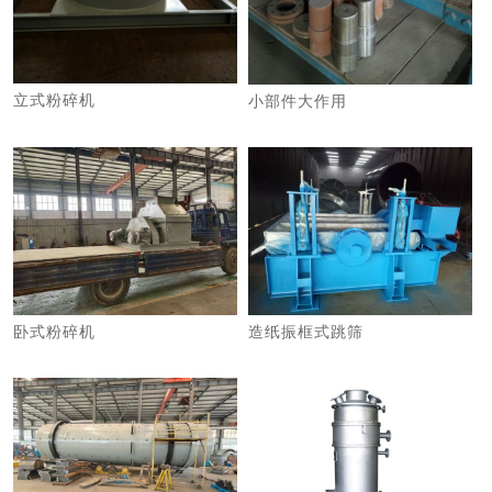
立式粉碎机
小部件大作用
卧式粉碎机
造纸振框式跳筛