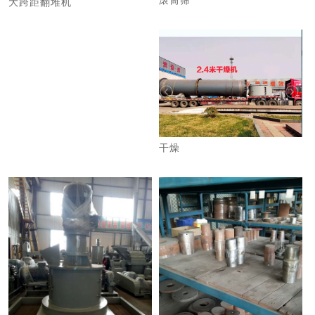
滚筒筛
大跨距翻堆机
干燥