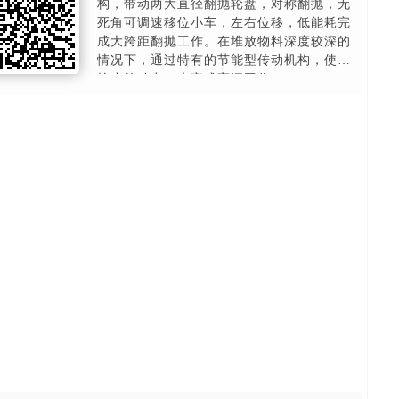
构，带动两大直径翻抛轮盘，对称翻抛，无
死角可调速移位小车，左右位移，低能耗完
成大跨距翻抛工作。在堆放物料深度较深的
情况下，通过特有的节能型传动机构，使用
较小的动力，来完成高深工作。
自动化 产量高 效率高